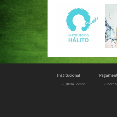
Institucional
Pagamen
»
Quem Somos
»
Merca