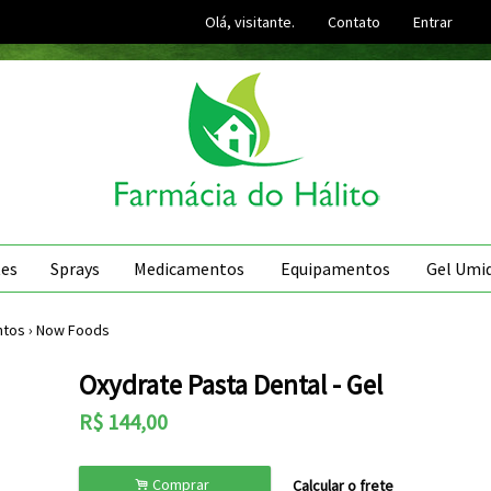
Olá, visitante.
Contato
Entrar
es
Sprays
Medicamentos
Equipamentos
Gel Umid
ntos
›
Now Foods
Oxydrate Pasta Dental - Gel
R$
144,00
.
Comprar
Calcular o frete