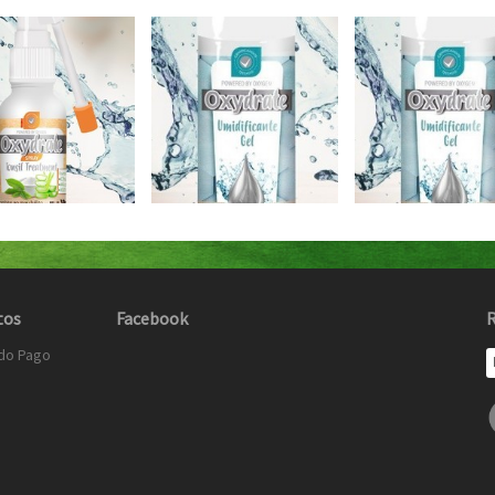
tos
Facebook
R
do Pago