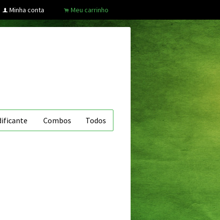
Minha conta
Meu carrinho
f
.
ificante
Combos
Todos