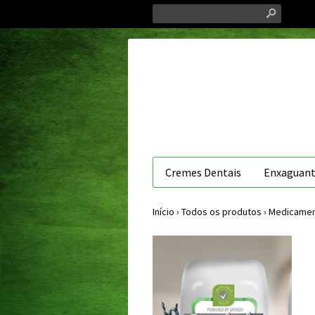
s
Cremes Dentais
Enxaguant
Início
›
Todos os produtos
›
Medicame